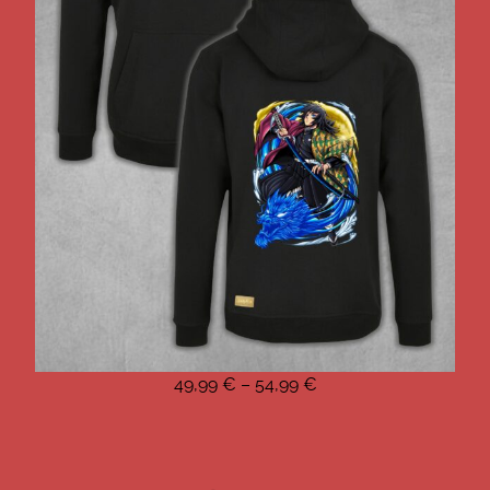
49,99
€
–
54,99
€