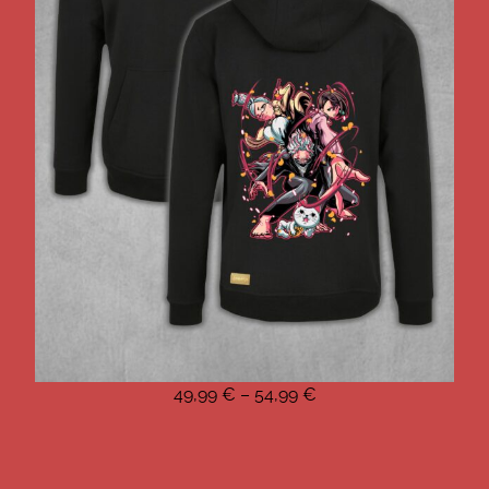
49,99
€
–
54,99
€