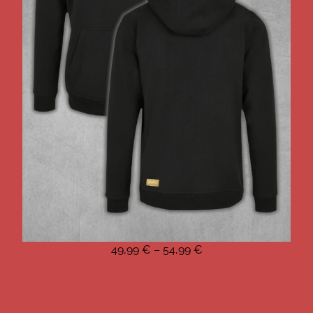
49,99
€
–
54,99
€