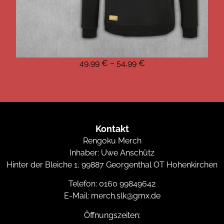
49,99
€
–
54,99
€
Kontakt
Rengoku Merch
Inhaber: Uwe Anschütz
Hinter der Bleiche 1, 99887 Georgenthal OT Hohenkirchen
Telefon:
0160 99849642
E-Mail:
merch.slk@gmx.de
Öffnungszeiten: