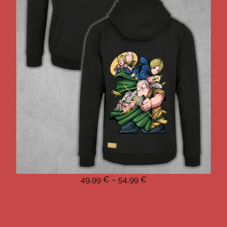
49,99
€
–
54,99
€