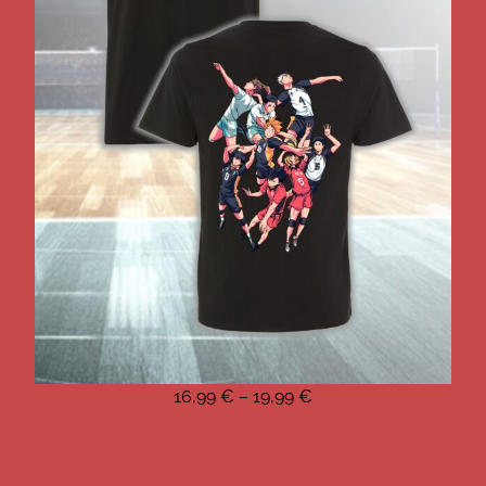
16,99
€
–
19,99
€